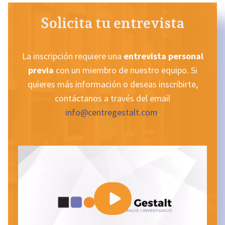
Solicita tu entrevista
La inscripción requiere una
entrevista personal
previa
con un miembro de nuestro equipo. Si
quieres más información o deseas inscribirte,
contáctanos a través del email
info@centregestalt.com
.