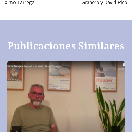
entradas
Ximo Tárrega
Granero y David Picó
Publicaciones Similares